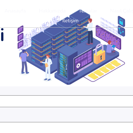
Anasayfa
Hakkımızda
Temalar
Nasıl Çalış
İletişim
i